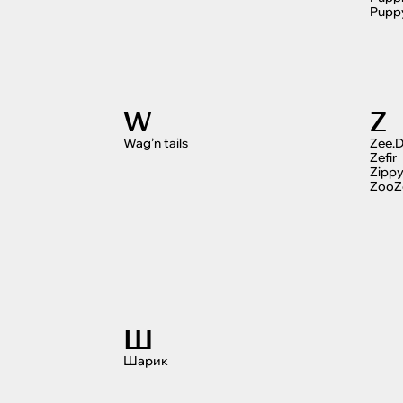
Pupp
W
Z
Wag’n tails
Zee.
Zefir
Zipp
ZooZ
Ш
Шарик