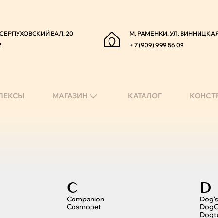
. СЕРПУХОВСКИЙ ВАЛ, 20
М. РАМЕНКИ, УЛ. ВИННИЦКАЯ
2
+ 7 (909) 999 56 09
ЛЕКСЫ
МАГАЗИН
КАТАЛОГ
КОНСТ
C
D
Companion
Dog's
Cosmopet
DogC
Dogt