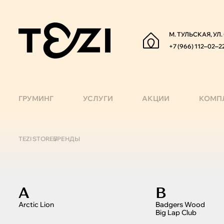
М. ТУЛЬСКАЯ, УЛ
+7 (966) 112‒02‒2
ГРУМИНГ
УСЛУГИ
АКЦИИ
КОМП
Список брендов
TEZI STORE
БРЕНДЫ
A
B
Arctic Lion
Badgers Wood
Big Lap Club