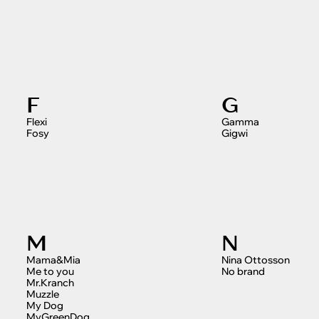
F
G
Flexi
Gamma
Fosy
Gigwi
M
N
Mama&Mia
Nina Ottosson
Me to you
No brand
Mr.Kranch
Muzzle
My Dog
MyGreenDog