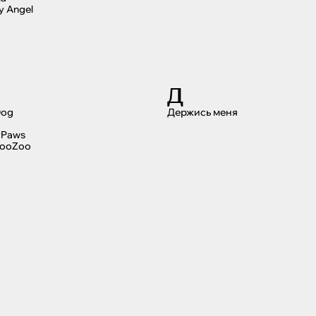
y Angel
Д
Dog
Держись меня
yPaws
ooZoo