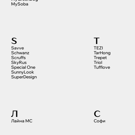
MySoba
S
T
Savve
TEZI
Schwanz
TarHong
Scruffs
Trepet
SkyRus
Triol
Special One
Tufflove
SunnyLook
SuperDesign
Л
С
Лайна МС
Софи