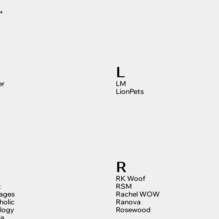
+
L
er
LM
LionPets
R
RK Woof
t
RSM
tages
Rachel WOW
holic
Ranova
logy
Rosewood
ia