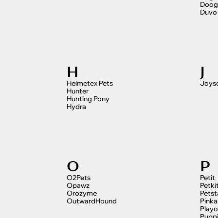
Doog
Duvo
H
J
Helmetex Pets
Joys
Hunter
Hunting Pony
Hydra
O
P
O2Pets
Petit
Opawz
Petki
Orozyme
Pets
OutwardHound
Pinka
Playo
Pupp