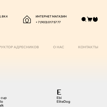
, 8К4
ИНТЕРНЕТ МАГАЗИН
+ 7 (903) 017 57 77
РУКТОР АДРЕСНИКОВ
О НАС
КОНТАКТЫ
E
 cup
Ebi
lo
EliteDog
alk