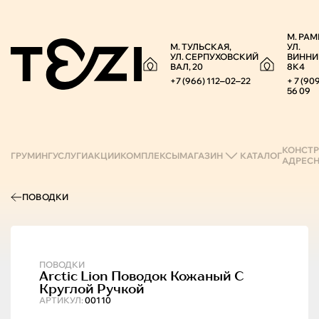
М. РАМ
М. ТУЛЬСКАЯ,
УЛ.
УЛ. СЕРПУХОВСКИЙ
ВИННИ
ВАЛ, 20
8К4
+7 (966) 112‒02‒22
+ 7 (90
56 09
КОНСТР
ГРУМИНГ
УСЛУГИ
АКЦИИ
КОМПЛЕКСЫ
МАГАЗИН
КАТАЛОГ
АДРЕС
ПОВОДКИ
ПОВОДКИ
Arctic Lion
Поводок Кожаный С
Круглой Ручкой
АРТИКУЛ:
00110