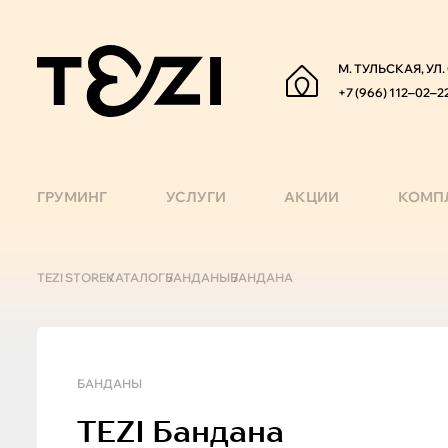
М. ТУЛЬСКАЯ, УЛ
+7 (966) 112‒02‒2
ГРУМИНГ
УСЛУГИ
АКЦИИ
КОМП
TEZI STORE
КАТАЛОГ
БАНДАНЫ
БАНДАНА
БАНДАНЫ
TEZI
Бандана