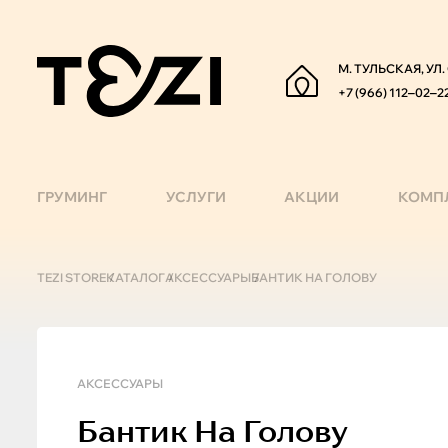
М. ТУЛЬСКАЯ, УЛ
+7 (966) 112‒02‒2
ГРУМИНГ
УСЛУГИ
АКЦИИ
КОМП
TEZI STORE
КАТАЛОГ
АКСЕССУАРЫ
БАНТИК НА ГОЛОВУ
АКСЕССУАРЫ
Бантик На Голову