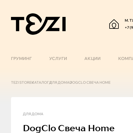
М. Т
+7 (
ГРУМИНГ
УСЛУГИ
АКЦИИ
КОМП
TEZI STORE
КАТАЛОГ
ДЛЯ ДОМА
DOGCLO СВЕЧА HOME
ДЛЯ ДОМА
DogClo
Свеча Home