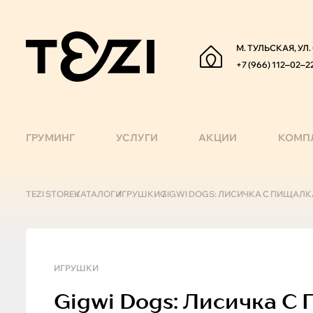
М. ТУЛЬСКАЯ, УЛ
+7 (966) 112‒02‒2
ГРУМИНГ
УСЛУГИ
АКЦИИ
КОМП
TEZI STORE
КАТАЛОГ
ИГРУШКИ
GIGWI DOGS: ЛИСИЧКА С ПИЩАЛ
ИГРУШКИ
Gigwi
Dogs: Лисичка С