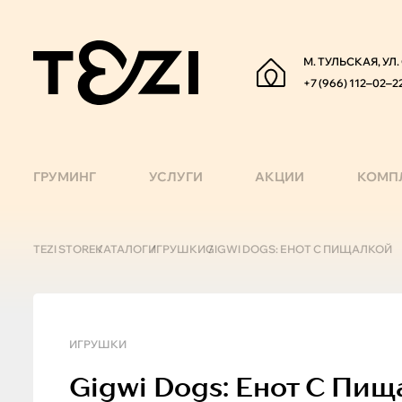
М. ТУЛЬСКАЯ, УЛ
+7 (966) 112‒02‒2
ГРУМИНГ
УСЛУГИ
АКЦИИ
КОМП
TEZI STORE
КАТАЛОГ
ИГРУШКИ
GIGWI DOGS: ЕНОТ С ПИЩАЛКОЙ
ИГРУШКИ
Gigwi
Dogs: Енот С Пищ