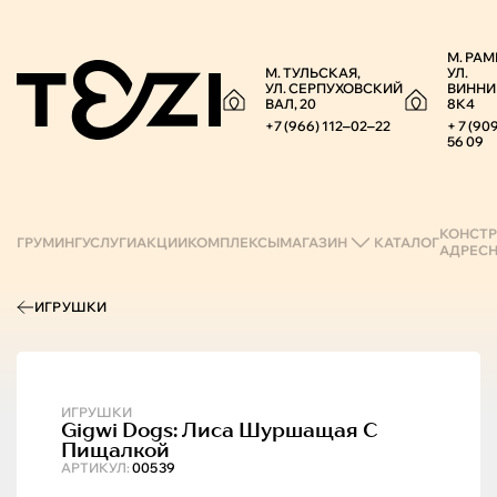
М. РАМ
М. ТУЛЬСКАЯ,
УЛ.
УЛ. СЕРПУХОВСКИЙ
ВИННИ
ВАЛ, 20
8К4
+7 (966) 112‒02‒22
+ 7 (90
56 09
КОНСТР
ГРУМИНГ
УСЛУГИ
АКЦИИ
КОМПЛЕКСЫ
МАГАЗИН
КАТАЛОГ
АДРЕС
ИГРУШКИ
ИГРУШКИ
Gigwi
Dogs: Лиса Шуршащая С
Пищалкой
АРТИКУЛ:
00539