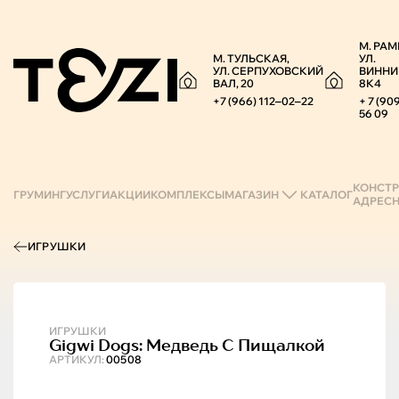
М. РАМ
М. ТУЛЬСКАЯ,
УЛ.
УЛ. СЕРПУХОВСКИЙ
ВИННИ
ВАЛ, 20
8К4
+7 (966) 112‒02‒22
+ 7 (90
56 09
КОНСТР
ГРУМИНГ
УСЛУГИ
АКЦИИ
КОМПЛЕКСЫ
МАГАЗИН
КАТАЛОГ
АДРЕС
ИГРУШКИ
ИГРУШКИ
Gigwi
Dogs: Медведь С Пищалкой
АРТИКУЛ:
00508