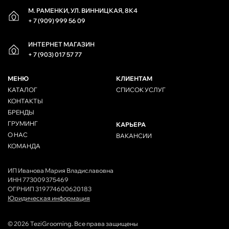
М. РАМЕНКИ, УЛ. ВИННИЦКАЯ, 8К4
+ 7 (909) 999 56 09
ИНТЕРНЕТ МАГАЗИН
+ 7 (903) 017 57 77
МЕНЮ
КЛИЕНТАМ
КАТАЛОГ
СПИСОК УСЛУГ
КОНТАКТЫ
БРЕНДЫ
ГРУМИНГ
КАРЬЕРА
О НАС
ВАКАНСИИ
КОМАНДА
ИП Иванова Мария Владиславовна
ИНН 773009375469
ОГРНИП 319774600620183
Юридическая информация
© 2026 TeziGrooming. Все права защищены