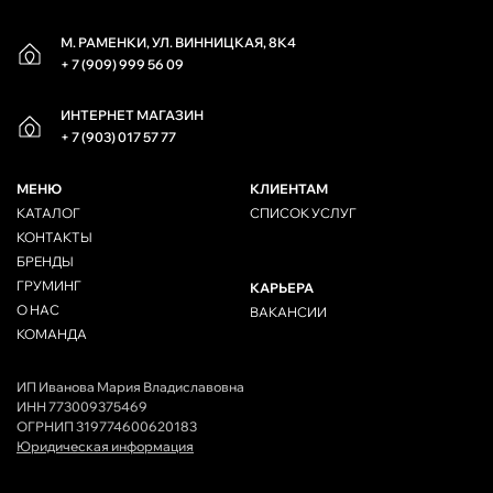
М. РАМЕНКИ, УЛ. ВИННИЦКАЯ, 8К4
+ 7 (909) 999 56 09
ИНТЕРНЕТ МАГАЗИН
+ 7 (903) 017 57 77
МЕНЮ
КЛИЕНТАМ
КАТАЛОГ
СПИСОК УСЛУГ
КОНТАКТЫ
БРЕНДЫ
ГРУМИНГ
КАРЬЕРА
О НАС
ВАКАНСИИ
КОМАНДА
ИП Иванова Мария Владиславовна
ИНН 773009375469
ОГРНИП 319774600620183
Юридическая информация