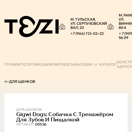
М. РАМ
М. ТУЛЬСКАЯ,
УЛ.
УЛ. СЕРПУХОВСКИЙ
ВИННИ
ВАЛ, 20
8К4
+7 (966) 112‒02‒22
+ 7 (90
56 09
КОНСТР
ГРУМИНГ
УСЛУГИ
АКЦИИ
КОМПЛЕКСЫ
МАГАЗИН
КАТАЛОГ
АДРЕС
ДЛЯ ЩЕНКОВ
ДЛЯ ЩЕНКОВ
Gigwi
Dogs: Собачка С Тренажёром
Для Зубов И Пищалкой
АРТИКУЛ:
00536