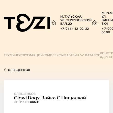
М. РАМ
М. ТУЛЬСКАЯ,
УЛ.
УЛ. СЕРПУХОВСКИЙ
ВИННИ
ВАЛ, 20
8К4
+7 (966) 112‒02‒22
+ 7 (90
56 09
КОНСТР
ГРУМИНГ
УСЛУГИ
АКЦИИ
КОМПЛЕКСЫ
МАГАЗИН
КАТАЛОГ
АДРЕС
ДЛЯ ЩЕНКОВ
ДЛЯ ЩЕНКОВ
Gigwi
Dogs: Зайка С Пищалкой
АРТИКУЛ:
00541