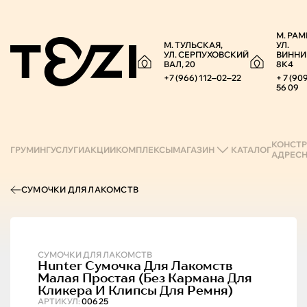
М. РАМ
М. ТУЛЬСКАЯ,
УЛ.
УЛ. СЕРПУХОВСКИЙ
ВИННИ
ВАЛ, 20
8К4
+7 (966) 112‒02‒22
+ 7 (90
56 09
КОНСТР
ГРУМИНГ
УСЛУГИ
АКЦИИ
КОМПЛЕКСЫ
МАГАЗИН
КАТАЛОГ
АДРЕС
СУМОЧКИ ДЛЯ ЛАКОМСТВ
СУМОЧКИ ДЛЯ ЛАКОМСТВ
Hunter
Сумочка Для Лакомств
Малая Простая (без Кармана Для
Кликера И Клипсы Для Ремня)
АРТИКУЛ:
00625