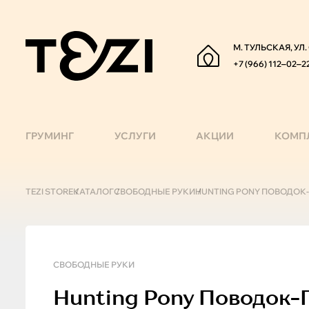
М. ТУЛЬСКАЯ, УЛ
+7 (966) 112‒02‒2
ГРУМИНГ
УСЛУГИ
АКЦИИ
КОМП
TEZI STORE
КАТАЛОГ
СВОБОДНЫЕ РУКИ
HUNTING PONY ПОВОДОК
СВОБОДНЫЕ РУКИ
Hunting Pony
Поводок-П