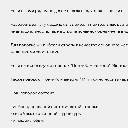
Если с вами рядом по делам всегда следует ваш хвостик, 
Разрабатывая эту модель, мы выбирали нейтральные цвета,
индивидуальность. Так на стропе появился орнамент в ви
Для поводка мы выбрали стропу в качестве основного мате
маленькими хвостиками. 

Если вы используете поводок "Пони-Компаньони" Mini в ка
Также поводок "Пони-Компаньони" Mini можно носить как 
Наш поводок состоит:

- из брендированой синтетической стропы;

- литой высокопрочной фурнитуры;

- и нашей любви.
