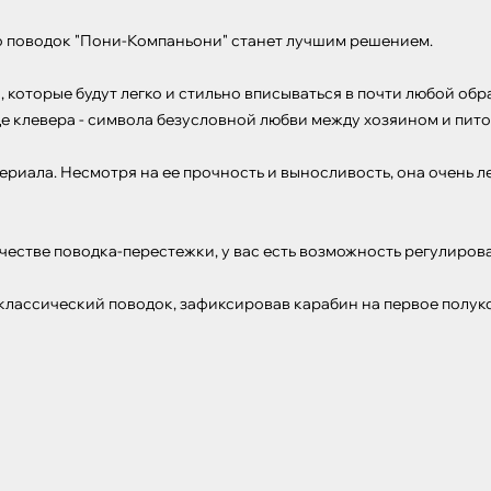
то поводок "Пони-Компаньони" станет лучшим решением.

 которые будут легко и стильно вписываться в почти любой обр
де клевера - символа безусловной любви между хозяином и пито
риала. Несмотря на ее прочность и выносливость, она очень лег
честве поводка-перестежки, у вас есть возможность регулирова
классический поводок, зафиксировав карабин на первое полукол