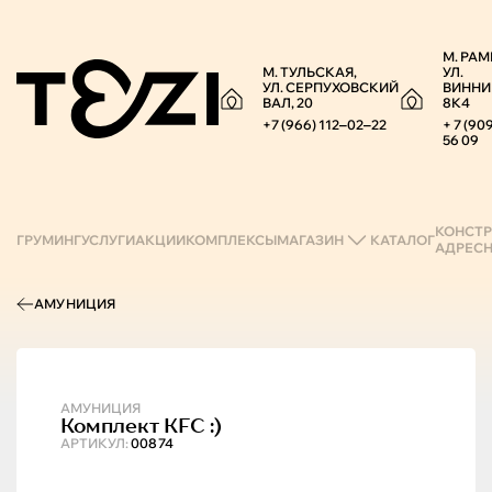
М. РАМ
М. ТУЛЬСКАЯ,
УЛ.
УЛ. СЕРПУХОВСКИЙ
ВИННИ
ВАЛ, 20
8К4
+7 (966) 112‒02‒22
+ 7 (90
56 09
КОНСТР
ГРУМИНГ
УСЛУГИ
АКЦИИ
КОМПЛЕКСЫ
МАГАЗИН
КАТАЛОГ
АДРЕС
АМУНИЦИЯ
АМУНИЦИЯ
Комплект KFC :)
АРТИКУЛ:
00874