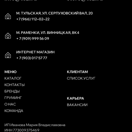
М. ТУЛЬСКАЯ, УЛ. СЕРПУХОВСКИЙ ВАЛ, 20
+7 (966) 112‒02‒22
М. РАМЕНКИ, УЛ. ВИННИЦКАЯ, 8К4
+ 7 (909) 999 56 09
ИНТЕРНЕТ МАГАЗИН
+ 7 (903) 017 57 77
МЕНЮ
КЛИЕНТАМ
КАТАЛОГ
СПИСОК УСЛУГ
КОНТАКТЫ
БРЕНДЫ
ГРУМИНГ
КАРЬЕРА
О НАС
ВАКАНСИИ
КОМАНДА
ИП Иванова Мария Владиславовна
ИНН 773009375469