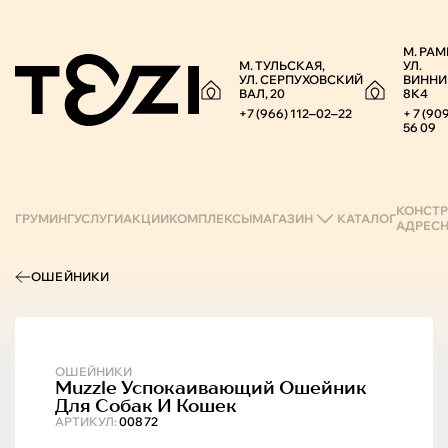
М. РАМ
М. ТУЛЬСКАЯ,
УЛ.
УЛ. СЕРПУХОВСКИЙ
ВИННИ
ВАЛ, 20
8К4
+7 (966) 112‒02‒22
+ 7 (90
56 09
КОНСТР
ГРУМИНГ
УСЛУГИ
АКЦИИ
КОМПЛЕКСЫ
МАГАЗИН
КАТАЛОГ
АДРЕС
ОШЕЙНИКИ
ОШЕЙНИКИ
Muzzle
Успокаивающий Ошейник
Для Собак И Кошек
АРТИКУЛ:
00872