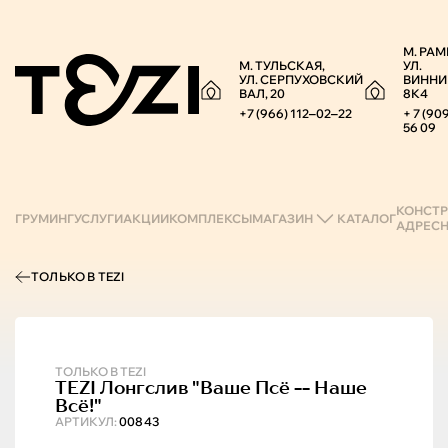
М. РАМ
М. ТУЛЬСКАЯ,
УЛ.
УЛ. СЕРПУХОВСКИЙ
ВИННИ
ВАЛ, 20
8К4
+7 (966) 112‒02‒22
+ 7 (90
56 09
КОНСТР
ГРУМИНГ
УСЛУГИ
АКЦИИ
КОМПЛЕКСЫ
МАГАЗИН
КАТАЛОГ
АДРЕС
ТОЛЬКО В TEZI
ТОЛЬКО В TEZI
TEZI
Лонгслив "ваше Псё -- Наше
Всё!"
АРТИКУЛ:
00843