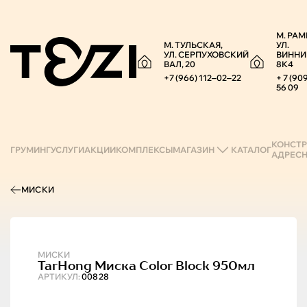
М. РАМ
М. ТУЛЬСКАЯ,
УЛ.
УЛ. СЕРПУХОВСКИЙ
ВИННИ
ВАЛ, 20
8К4
+7 (966) 112‒02‒22
+ 7 (90
56 09
КОНСТР
ГРУМИНГ
УСЛУГИ
АКЦИИ
КОМПЛЕКСЫ
МАГАЗИН
КАТАЛОГ
АДРЕС
МИСКИ
МИСКИ
TarHong
Миска Color Block 950мл
АРТИКУЛ:
00828