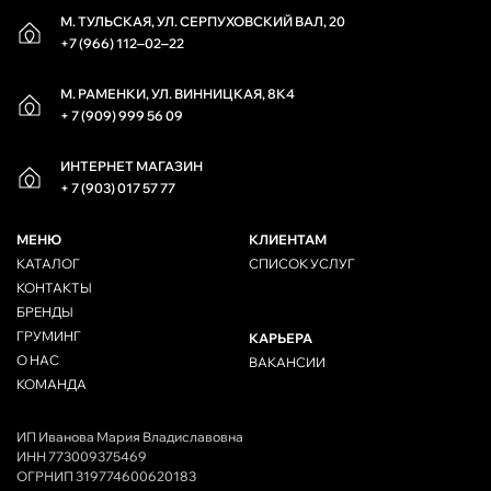
М. ТУЛЬСКАЯ, УЛ. СЕРПУХОВСКИЙ ВАЛ, 20
+7 (966) 112‒02‒22
М. РАМЕНКИ, УЛ. ВИННИЦКАЯ, 8К4
+ 7 (909) 999 56 09
ИНТЕРНЕТ МАГАЗИН
+ 7 (903) 017 57 77
МЕНЮ
КЛИЕНТАМ
КАТАЛОГ
СПИСОК УСЛУГ
КОНТАКТЫ
БРЕНДЫ
ГРУМИНГ
КАРЬЕРА
О НАС
ВАКАНСИИ
КОМАНДА
ИП Иванова Мария Владиславовна
ИНН 773009375469
ОГРНИП 319774600620183