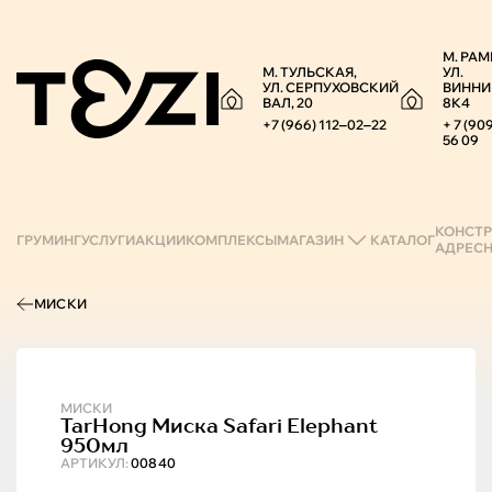
М. РАМ
М. ТУЛЬСКАЯ,
УЛ.
УЛ. СЕРПУХОВСКИЙ
ВИННИ
ВАЛ, 20
8К4
+7 (966) 112‒02‒22
+ 7 (90
56 09
КОНСТР
ГРУМИНГ
УСЛУГИ
АКЦИИ
КОМПЛЕКСЫ
МАГАЗИН
КАТАЛОГ
АДРЕС
МИСКИ
МИСКИ
TarHong
Миска Safari Elephant
950мл
АРТИКУЛ:
00840