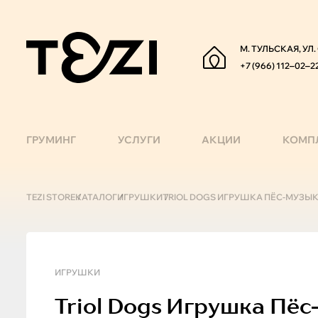
М. ТУЛЬСКАЯ, УЛ
+7 (966) 112‒02‒2
ГРУМИНГ
УСЛУГИ
АКЦИИ
КОМП
TEZI STORE
КАТАЛОГ
ИГРУШКИ
TRIOL DOGS ИГРУШКА ПЁС-МУЗЫ
ИГРУШКИ
Triol
Dogs Игрушка Пёс