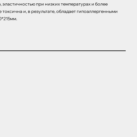
 эластичностью при низких температурах и более 
оксична и, в результате, обладает гипоаллергенными 
0*215мм.