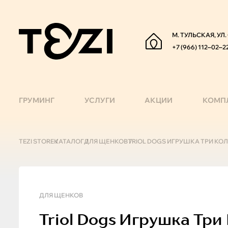
М. ТУЛЬСКАЯ, УЛ
+7 (966) 112‒02‒2
ГРУМИНГ
УСЛУГИ
АКЦИИ
КОМП
TEZI STORE
КАТАЛОГ
ДЛЯ ЩЕНКОВ
TRIOL DOGS ИГРУШКА ТРИ КО
ДЛЯ ЩЕНКОВ
Triol
Dogs Игрушка Три 