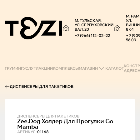
М. РАМ
М. ТУЛЬСКАЯ,
УЛ.
УЛ. СЕРПУХОВСКИЙ
ВИННИ
ВАЛ, 20
8К4
+7 (966) 112‒02‒22
+ 7 (90
56 09
КОНСТР
ГРУМИНГ
УСЛУГИ
АКЦИИ
КОМПЛЕКСЫ
МАГАЗИН
КАТАЛОГ
АДРЕС
ДИСПЕНСЕРЫ ДЛЯ ПАКЕТИКОВ
ДИСПЕНСЕРЫ ДЛЯ ПАКЕТИКОВ
Zee.Dog
Холдер Для Прогулки Go
Mamba
АРТИКУЛ:
01168