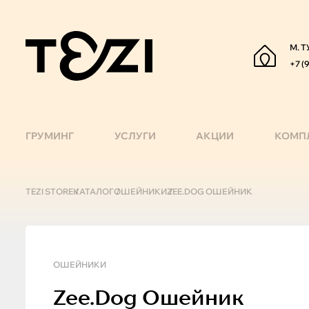
М. Т
+7 (
ГРУМИНГ
УСЛУГИ
АКЦИИ
КОМП
TEZI STORE
КАТАЛОГ
ОШЕЙНИКИ
ZEE.DOG ОШЕЙНИК
ОШЕЙНИКИ
Zee.Dog
Ошейник