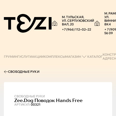
М. РАМ
М. ТУЛЬСКАЯ,
УЛ.
УЛ. СЕРПУХОВСКИЙ
ВИННИ
ВАЛ, 20
8К4
+7 (966) 112‒02‒22
+ 7 (90
56 09
КОНСТР
ГРУМИНГ
УСЛУГИ
АКЦИИ
КОМПЛЕКСЫ
МАГАЗИН
КАТАЛОГ
АДРЕС
СВОБОДНЫЕ РУКИ
СВОБОДНЫЕ РУКИ
Zee.Dog
Поводок Hands Free
АРТИКУЛ:
00321