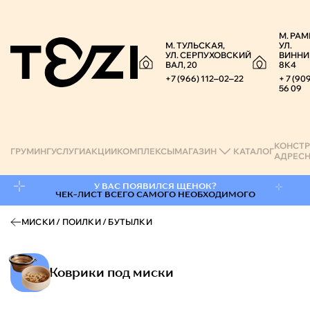
М. РАМ
М. ТУЛЬСКАЯ,
УЛ.
УЛ. СЕРПУХОВСКИЙ
ВИННИ
ВАЛ, 20
8К4
+7 (966) 112‒02‒22
+ 7 (90
56 09
КОНСТР
ГРУМИНГ
УСЛУГИ
АКЦИИ
КОМПЛЕКСЫ
МАГАЗИН
КАТАЛОГ
АДРЕС
Категория "Коврики под ми
У ВАС ПОЯВИЛСЯ ЩЕНОК?
ЧЕК-ЛИСТ ВСЕГО САМОГО НЕОБХОДИМОГО
МИСКИ / ПОИЛКИ / БУТЫЛКИ
Коврики под миски