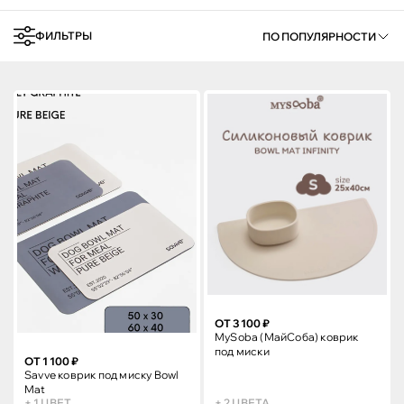
ФИЛЬТРЫ
ПО ПОПУЛЯРНОСТИ
ОТ 3 100 ₽
MySoba (МайСоба) коврик
под миски
ОТ 1 100 ₽
Savve коврик под миску Bowl
Mat
+ 1 ЦВЕТ
+ 2 ЦВЕТА