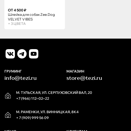
ОТ 4 500 ₽
Шлейка для собак Zee.Dog
VELVET VIBES
+ 3 ЦВЕТА
ГРУМИНГ
МАГАЗИН
info@tezi.ru
store@tezi.ru
М. ТУЛЬСКАЯ, УЛ. СЕРПУХОВСКИЙ ВАЛ, 20
+7 (966) 112‒02‒22
М. РАМЕНКИ, УЛ. ВИННИЦКАЯ, 8К4
+ 7 (909) 999 56 09