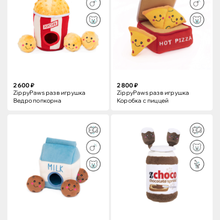
2 600 ₽
2 800 ₽
ZippyPaws разв игрушка
ZippyPaws разв игрушка
Ведро попкорна
Коробка с пиццей