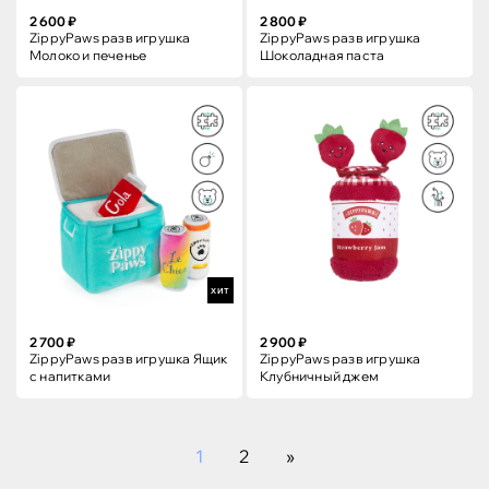
2 600 ₽
2 800 ₽
ZippyPaws разв игрушка
ZippyPaws разв игрушка
Молоко и печенье
Шоколадная паста
ХИТ
2 700 ₽
2 900 ₽
ZippyPaws разв игрушка Ящик
ZippyPaws разв игрушка
с напитками
Клубничный джем
1
2
»