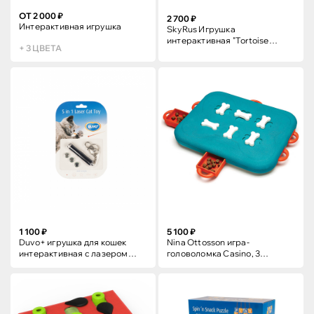
ОТ 2 000 ₽
2 700 ₽
Интерактивная игрушка
SkyRus Игрушка
интерактивная "Tortoise
+ 3 ЦВЕТА
Puzzle Toy"
1 100 ₽
5 100 ₽
Duvo+ игрушка для кошек
Nina Ottosson игра-
интерактивная с лазером
головоломка Casino, 3
"5в1"
(продвинутый) ур. сложности