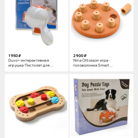
1 950 ₽
2 900 ₽
Duvo+ интерактивная
Nina Ottosson игра-
игрушка Пистолет для
головоломка Smart
лакомств
Composite, 1 (начинающий)
ур. сложности