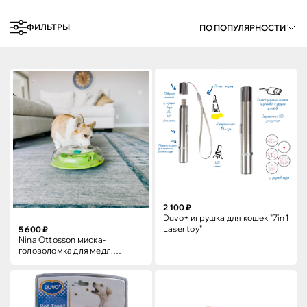
ФИЛЬТРЫ
ПО ПОПУЛЯРНОСТИ
2 100 ₽
Duvo+ игрушка для кошек "7in1
Laser toy"
5 600 ₽
Nina Ottosson миска-
головоломка для медл.
поедания Wobble Bowl