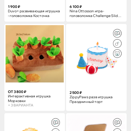
1 900 ₽
6 100 ₽
Duvo+ развивающая игрушка
Nina Ottosson игра-
- головоломка Косточка
головоломка Challenge Slider,
3 (продвинутый) ур.
сложности
ОТ 3 800 ₽
2 500 ₽
Интерактивная игрушка
ZippyPaws разв игрушка
Морковки
Праздничный торт
+ 3 ВАРИАНТА