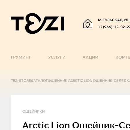
М. ТУЛЬСКАЯ, УЛ
+7 (966) 112‒02‒2
ГРУМИНГ
УСЛУГИ
АКЦИИ
КОМП
TEZI STORE
КАТАЛОГ
ОШЕЙНИКИ
ARCTIC LION ОШЕЙНИК-СЕЛЕДКА 
ОШЕЙНИКИ
Arctic Lion
Ошейник-Сел