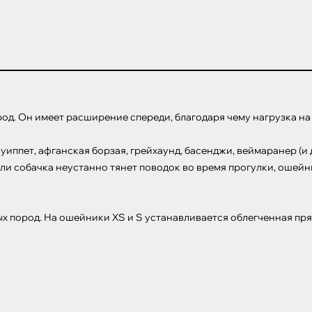
од. Он имеет расширение спереди, благодаря чему нагрузка н
иппет, афганская борзая, грейхаунд, басенджи, веймаранер (и 
сли собачка неустанно тянет поводок во время прогулки, ошейн
ых пород. На ошейники XS и S устанавливается облегченная пр