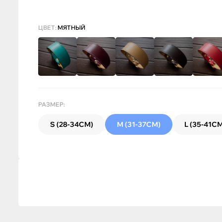
ЦВЕТ:
МЯТНЫЙ
РАЗМЕР:
S (28-34СМ)
M (31-37СМ)
L (35-41С