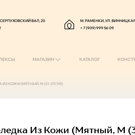
. СЕРПУХОВСКИЙ ВАЛ, 20
М. РАМЕНКИ, УЛ. ВИННИЦКАЯ
2
+ 7 (909) 999 56 09
ЛЕКСЫ
МАГАЗИН
КАТАЛОГ
КОНСТ
ИЗ КОЖИ (МЯТНЫЙ, M (31-37СМ))
едка Из Кожи (мятный, M (3