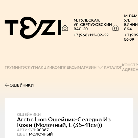
М. РАМ
М. ТУЛЬСКАЯ,
УЛ.
УЛ. СЕРПУХОВСКИЙ
ВИННИ
ВАЛ, 20
8К4
+7 (966) 112‒02‒22
+ 7 (90
56 09
КОНСТР
ГРУМИНГ
УСЛУГИ
АКЦИИ
КОМПЛЕКСЫ
МАГАЗИН
КАТАЛОГ
АДРЕС
ОШЕЙНИКИ
ОШЕЙНИКИ
Arctic Lion
Ошейник-Селедка Из
Кожи (молочный, L (35-41см))
АРТИКУЛ:
00367
ЦВЕТ:
МОЛОЧНЫЙ