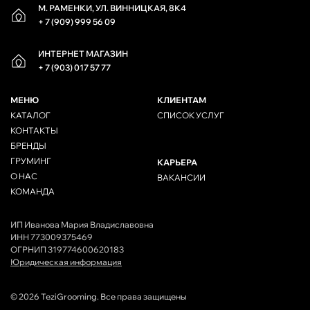
М. РАМЕНКИ, УЛ. ВИННИЦКАЯ, 8К4
+ 7 (909) 999 56 09
ИНТЕРНЕТ МАГАЗИН
+ 7 (903) 017 57 77
МЕНЮ
КЛИЕНТАМ
КАТАЛОГ
СПИСОК УСЛУГ
КОНТАКТЫ
БРЕНДЫ
ГРУМИНГ
КАРЬЕРА
О НАС
ВАКАНСИИ
КОМАНДА
ИП Иванова Мария Владиславовна
ИНН 773009375469
ОГРНИП 319774600620183
Юридическая информация
© 2026 TeziGrooming. Все права защищены