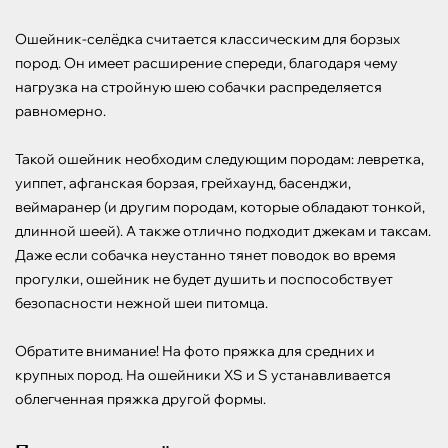
Ошейник-селёдка считается классическим для борзых 
пород. Он имеет расширение спереди, благодаря чему 
нагрузка на стройную шею собачки распределяется 
равномерно.

Такой ошейник необходим следующим породам: левретка, 
уиппет, афганская борзая, грейхаунд, басенджи, 
веймаранер (и другим породам, которые обладают тонкой, 
длинной шеей). А также отлично подходит джекам и таксам. 
Даже если собачка неустанно тянет поводок во время 
прогулки, ошейник не будет душить и поспособствует 
безопасности нежной шеи питомца.

Обратите внимание! На фото пряжка для средних и 
крупных пород. На ошейники XS и S устанавливается 
облегченная пряжка другой формы.