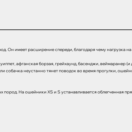
од. Он имеет расширение спереди, благодаря чему нагрузка н
иппет, афганская борзая, грейхаунд, басенджи, веймаранер (и 
сли собачка неустанно тянет поводок во время прогулки, ошейн
ых пород. На ошейники XS и S устанавливается облегченная пр