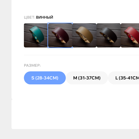
ЦВЕТ:
ВИННЫЙ
РАЗМЕР:
S (28-34СМ)
M (31-37СМ)
L (35-41С