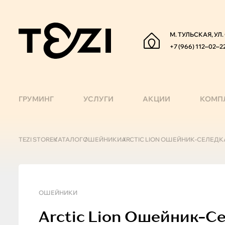
М. ТУЛЬСКАЯ, УЛ
+7 (966) 112‒02‒2
ГРУМИНГ
УСЛУГИ
АКЦИИ
КОМП
TEZI STORE
КАТАЛОГ
ОШЕЙНИКИ
ARCTIC LION ОШЕЙНИК-СЕЛЕДКА 
ОШЕЙНИКИ
Arctic Lion
Ошейник-Сел