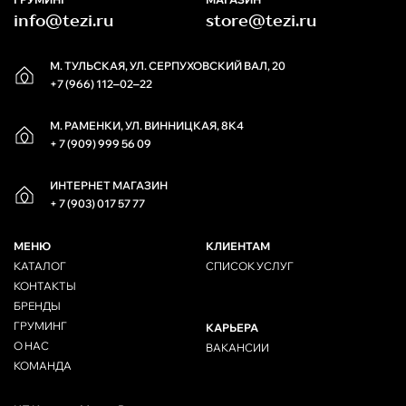
info@tezi.ru
store@tezi.ru
М. ТУЛЬСКАЯ, УЛ. СЕРПУХОВСКИЙ ВАЛ, 20
+7 (966) 112‒02‒22
М. РАМЕНКИ, УЛ. ВИННИЦКАЯ, 8К4
+ 7 (909) 999 56 09
ИНТЕРНЕТ МАГАЗИН
+ 7 (903) 017 57 77
МЕНЮ
КЛИЕНТАМ
КАТАЛОГ
СПИСОК УСЛУГ
КОНТАКТЫ
БРЕНДЫ
ГРУМИНГ
КАРЬЕРА
О НАС
ВАКАНСИИ
КОМАНДА