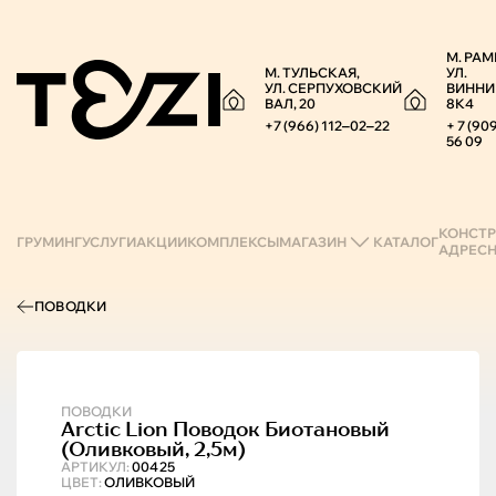
М. РАМ
М. ТУЛЬСКАЯ,
УЛ.
УЛ. СЕРПУХОВСКИЙ
ВИННИ
ВАЛ, 20
8К4
+7 (966) 112‒02‒22
+ 7 (90
56 09
КОНСТР
ГРУМИНГ
УСЛУГИ
АКЦИИ
КОМПЛЕКСЫ
МАГАЗИН
КАТАЛОГ
АДРЕС
ПОВОДКИ
ПОВОДКИ
Arctic Lion
Поводок Биотановый
(оливковый, 2,5м)
АРТИКУЛ:
00425
ЦВЕТ:
ОЛИВКОВЫЙ