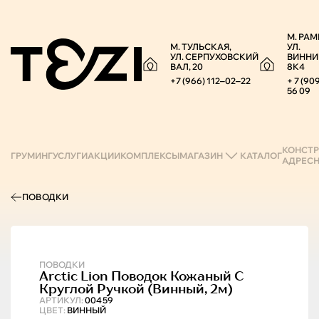
М. РАМ
М. ТУЛЬСКАЯ,
УЛ.
УЛ. СЕРПУХОВСКИЙ
ВИННИ
ВАЛ, 20
8К4
+7 (966) 112‒02‒22
+ 7 (90
56 09
КОНСТР
ГРУМИНГ
УСЛУГИ
АКЦИИ
КОМПЛЕКСЫ
МАГАЗИН
КАТАЛОГ
АДРЕС
ПОВОДКИ
ПОВОДКИ
Arctic Lion
Поводок Кожаный С
Круглой Ручкой (винный, 2м)
АРТИКУЛ:
00459
ЦВЕТ:
ВИННЫЙ