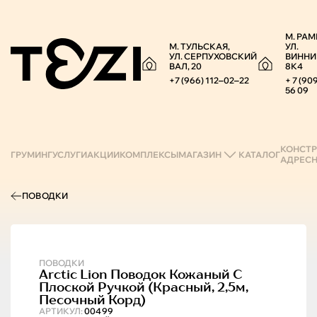
М. РАМ
М. ТУЛЬСКАЯ,
УЛ.
УЛ. СЕРПУХОВСКИЙ
ВИННИ
ВАЛ, 20
8К4
+7 (966) 112‒02‒22
+ 7 (90
56 09
КОНСТР
ГРУМИНГ
УСЛУГИ
АКЦИИ
КОМПЛЕКСЫ
МАГАЗИН
КАТАЛОГ
АДРЕС
ПОВОДКИ
ПОВОДКИ
Arctic Lion
Поводок Кожаный С
Плоской Ручкой (красный, 2,5м,
Песочный Корд)
АРТИКУЛ:
00499