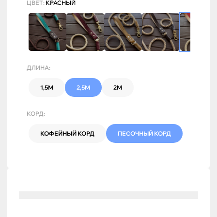
ЦВЕТ:
КРАСНЫЙ
ДЛИНА:
1,5М
2,5М
2М
КОРД:
КОФЕЙНЫЙ КОРД
ПЕСОЧНЫЙ КОРД