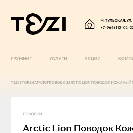
М. ТУЛЬСКАЯ, УЛ
+7 (966) 112‒02‒2
ГРУМИНГ
УСЛУГИ
АКЦИИ
КОМП
TEZI STORE
КАТАЛОГ
ПОВОДКИ
ARCTIC LION ПОВОДОК КОЖАНЫЙ С
ПОВОДКИ
Arctic Lion
Поводок Кож