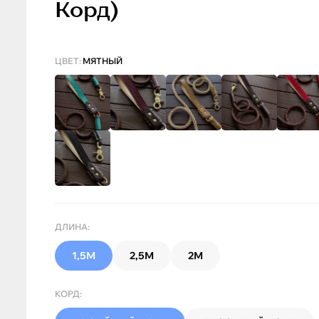
Корд)
ЦВЕТ:
МЯТНЫЙ
ДЛИНА:
1,5М
2,5М
2М
КОРД: