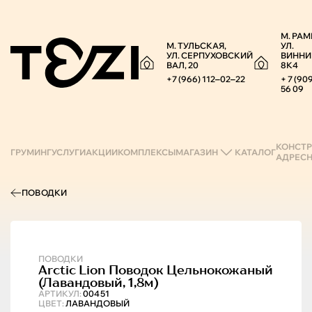
М. РАМ
М. ТУЛЬСКАЯ,
УЛ.
УЛ. СЕРПУХОВСКИЙ
ВИННИ
ВАЛ, 20
8К4
+7 (966) 112‒02‒22
+ 7 (90
56 09
КОНСТР
ГРУМИНГ
УСЛУГИ
АКЦИИ
КОМПЛЕКСЫ
МАГАЗИН
КАТАЛОГ
АДРЕС
ПОВОДКИ
ПОВОДКИ
Arctic Lion
Поводок Цельнокожаный
(лавандовый, 1,8м)
АРТИКУЛ:
00451
ЦВЕТ:
ЛАВАНДОВЫЙ