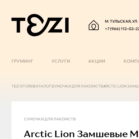
М. ТУЛЬСКАЯ, УЛ
+7 (966) 112‒02‒2
ГРУМИНГ
УСЛУГИ
АКЦИИ
КОМП
TEZI STORE
КАТАЛОГ
СУМОЧКИ ДЛЯ ЛАКОМСТВ
ARCTIC LION ЗАМ
СУМОЧКИ ДЛЯ ЛАКОМСТВ
Arctic Lion
Замшевые Ме