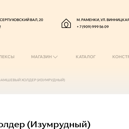
. СЕРПУХОВСКИЙ ВАЛ, 20
М. РАМЕНКИ, УЛ. ВИННИЦКАЯ
2
+ 7 (909) 999 56 09
ЛЕКСЫ
МАГАЗИН
КАТАЛОГ
КОНСТ
N ЗАМШЕВЫЙ ХОЛДЕР (ИЗУМРУДНЫЙ)
лдер (изумрудный)