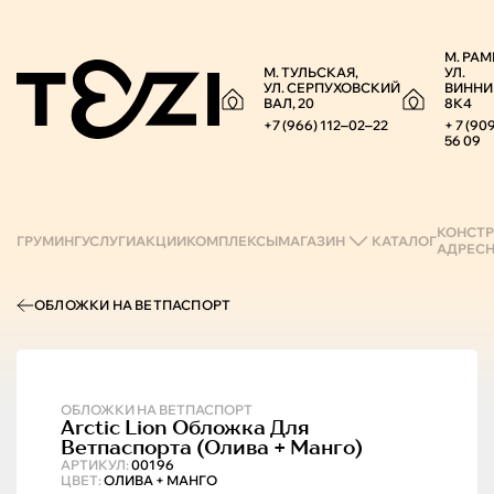
М. РАМ
М. ТУЛЬСКАЯ,
УЛ.
УЛ. СЕРПУХОВСКИЙ
ВИННИ
ВАЛ, 20
8К4
+7 (966) 112‒02‒22
+ 7 (90
56 09
КОНСТР
ГРУМИНГ
УСЛУГИ
АКЦИИ
КОМПЛЕКСЫ
МАГАЗИН
КАТАЛОГ
АДРЕС
ОБЛОЖКИ НА ВЕТПАСПОРТ
ОБЛОЖКИ НА ВЕТПАСПОРТ
Arctic Lion
Обложка Для
Ветпаспорта (олива + Манго)
АРТИКУЛ:
00196
ЦВЕТ:
ОЛИВА + МАНГО