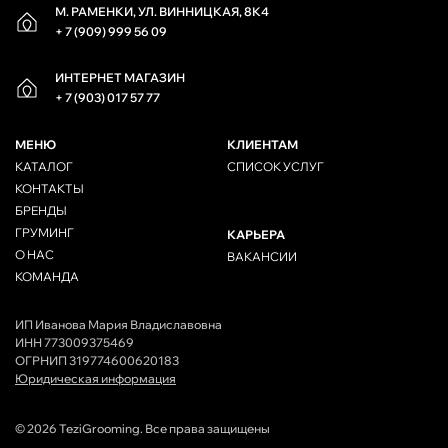
М. РАМЕНКИ, УЛ. ВИННИЦКАЯ, 8К4
+ 7 (909) 999 56 09
ИНТЕРНЕТ МАГАЗИН
+ 7 (903) 017 57 77
МЕНЮ
КЛИЕНТАМ
КАТАЛОГ
СПИСОК УСЛУГ
КОНТАКТЫ
БРЕНДЫ
ГРУМИНГ
КАРЬЕРА
О НАС
ВАКАНСИИ
КОМАНДА
ИП Иванова Мария Владиславовна
ИНН 773009375469
ОГРНИП 319774600620183
Юридическая информация
© 2026 TeziGrooming. Все права защищены