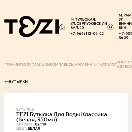
М. РАМ
М. ТУЛЬСКАЯ,
УЛ.
УЛ. СЕРПУХОВСКИЙ
ВИННИ
ВАЛ, 20
8К4
+7 (966) 112‒02‒22
+ 7 (90
56 09
КОНСТР
ГРУМИНГ
УСЛУГИ
АКЦИИ
КОМПЛЕКСЫ
МАГАЗИН
КАТАЛОГ
АДРЕС
БУТЫЛКИ
БУТЫЛКИ
TEZI
Бутылка Для Воды Классика
(белая, 350мл)
АРТИКУЛ:
02419
ЦВЕТ:
БЕЛАЯ