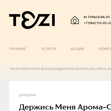
М. ТУЛЬСКАЯ, УЛ
+7 (966) 112‒02‒2
ГРУМИНГ
УСЛУГИ
АКЦИИ
КОМП
TEZI STORE
КАТАЛОГ
ДЛЯ ДОМА
ДЕРЖИСЬ МЕНЯ АРОМА-СВЕЧА (
ДЛЯ ДОМА
Держись Меня
Арома-С