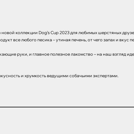
 новой коллекции Dog’s Cup 2023 для любимых шерстяных друзей
укт все любого песика – утиная печень, от чего запах и вкус п
кающие руки, и главное полезное лакомство – на наш взгляд ид
вкусность и хрумкость ведущими собачьими экспертами.