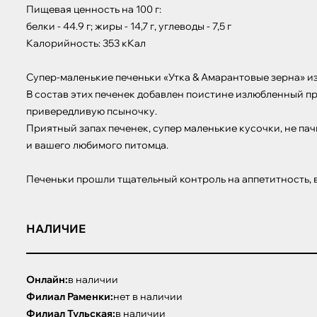
Пищевая ценность на 100 г:

белки - 44.9 г; жиры - 14,7 г, углеводы - 7,5 г

Калорийность: 353 кКал

Супер-маленькие печеньки «Утка & Амарантовые зерна» из
В состав этих печенек добавлен поистине излюбленный прод
привередливую псыночку.

Приятный запах печенек, супер маленькие кусочки, не пач
и вашего любимого питомца.

Печеньки прошли тщательный контроль на аппетитность, 
НАЛИЧИЕ
Онлайн:
в наличии
Филиал Раменки:
нет в наличии
Филиал Тульская:
в наличии