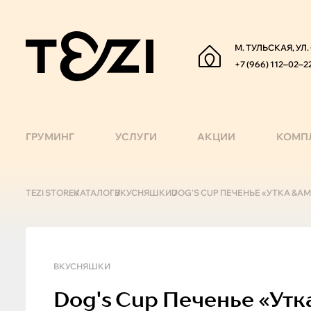
М. ТУЛЬСКАЯ, УЛ
+7 (966) 112‒02‒2
ГРУМИНГ
УСЛУГИ
АКЦИИ
КОМП
TEZI STORE
КАТАЛОГ
ВКУСНЯШКИ
DOG'S CUP ПЕЧЕНЬЕ «УТКА &А
ВКУСНЯШКИ
Dog's Cup
Печенье «утк