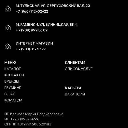
М. ТУЛЬСКАЯ, УЛ. СЕРПУХОВСКИЙ ВАЛ, 20
+7 (966) 112‒02‒22
М. РАМЕНКИ, УЛ. ВИННИЦКАЯ, 8К4
+ 7 (909) 999 56 09
ИНТЕРНЕТ МАГАЗИН
+ 7 (903) 017 57 77
МЕНЮ
КЛИЕНТАМ
КАТАЛОГ
СПИСОК УСЛУГ
КОНТАКТЫ
БРЕНДЫ
ГРУМИНГ
КАРЬЕРА
О НАС
ВАКАНСИИ
КОМАНДА
ИП Иванова Мария Владиславовна
ИНН 773009375469
ОГРНИП 319774600620183