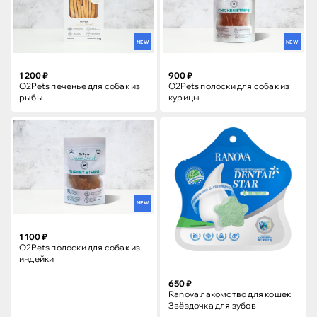
NEW
NEW
1 200 ₽
900 ₽
O2Pets печенье для собак из
O2Pets полоски для собак из
рыбы
курицы
NEW
1 100 ₽
O2Pets полоски для собак из
индейки
650 ₽
Ranova лакомство для кошек
Звёздочка для зубов