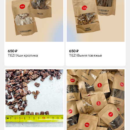
650 ₽
650 ₽
TEZI Уши кролика
TEZI Вымя говяжье