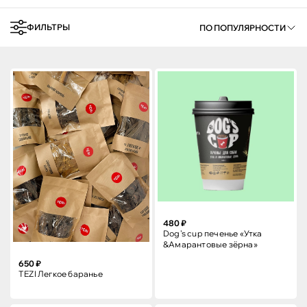
ФИЛЬТРЫ
ПО ПОПУЛЯРНОСТИ
480 ₽
Dog's cup печенье «Утка
&Амарантовые зёрна»
650 ₽
TEZI Легкое баранье