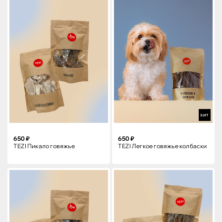
ХИТ
650 ₽
650 ₽
TEZI Пикало говяжье
TEZI Легкое говяжье колбаски