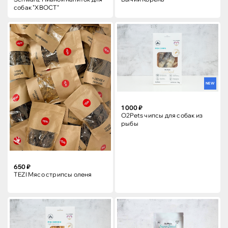
собак "ХВОСТ"
NEW
1 000 ₽
O2Pets чипсы для собак из
рыбы
650 ₽
TEZI Мясо стрипсы оленя