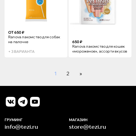
ОТ 650 ₽
Ranova лакомство для собак
650 ₽
на палочке
Ranova лакомство для кошек
«мороженое», ассорти вкусов
+ 3 ВАРИАНТА
1
2
»
ГРУМИНГ
МАГАЗИН
info@tezi.ru
store@tezi.ru