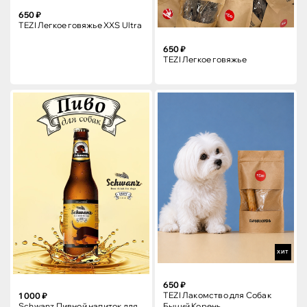
650 ₽
TEZI Легкое говяжье XXS Ultra
650 ₽
TEZI Легкое говяжье
ХИТ
650 ₽
TEZI Лакомство для Собак
1 000 ₽
Бычий Корень
Schwanz Пивной напиток для