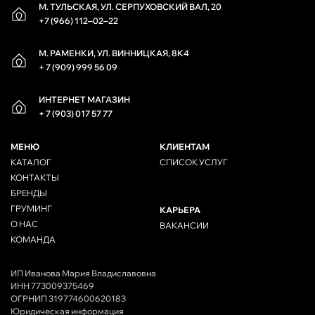
М. ТУЛЬСКАЯ, УЛ. СЕРПУХОВСКИЙ ВАЛ, 20
+7 (966) 112‒02‒22
М. РАМЕНКИ, УЛ. ВИННИЦКАЯ, 8К4
+ 7 (909) 999 56 09
ИНТЕРНЕТ МАГАЗИН
+ 7 (903) 017 57 77
МЕНЮ
КЛИЕНТАМ
КАТАЛОГ
СПИСОК УСЛУГ
КОНТАКТЫ
БРЕНДЫ
ГРУМИНГ
КАРЬЕРА
О НАС
ВАКАНСИИ
КОМАНДА
ИП Иванова Мария Владиславовна
ИНН 773009375469
ОГРНИП 319774600620183
Юридическая информация