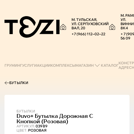
М. РАМ
М. ТУЛЬСКАЯ,
УЛ.
УЛ. СЕРПУХОВСКИЙ
ВИННИ
ВАЛ, 20
8К4
+7 (966) 112‒02‒22
+ 7 (90
56 09
КОНСТР
ГРУМИНГ
УСЛУГИ
АКЦИИ
КОМПЛЕКСЫ
МАГАЗИН
КАТАЛОГ
АДРЕС
БУТЫЛКИ
БУТЫЛКИ
Duvo+
Бутылка Дорожная С
Кнопкой (розовая)
АРТИКУЛ:
03989
ЦВЕТ:
РОЗОВАЯ