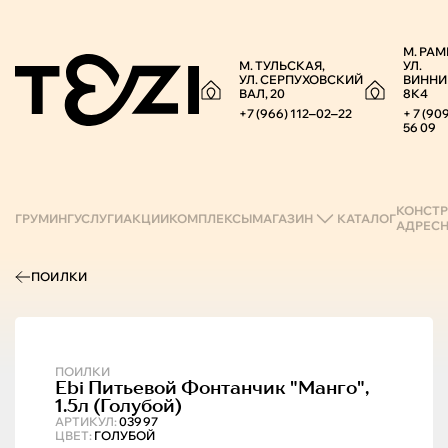
М. РАМ
М. ТУЛЬСКАЯ,
УЛ.
УЛ. СЕРПУХОВСКИЙ
ВИННИ
ВАЛ, 20
8К4
+7 (966) 112‒02‒22
+ 7 (90
56 09
КОНСТР
ГРУМИНГ
УСЛУГИ
АКЦИИ
КОМПЛЕКСЫ
МАГАЗИН
КАТАЛОГ
АДРЕС
ПОИЛКИ
ПОИЛКИ
Ebi
Питьевой Фонтанчик "манго",
1.5л (голубой)
АРТИКУЛ:
03997
ЦВЕТ:
ГОЛУБОЙ