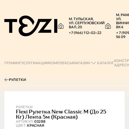
М. РАМ
М. ТУЛЬСКАЯ,
УЛ.
УЛ. СЕРПУХОВСКИЙ
ВИННИ
ВАЛ, 20
8К4
+7 (966) 112‒02‒22
+ 7 (90
56 09
КОНСТР
ГРУМИНГ
УСЛУГИ
АКЦИИ
КОМПЛЕКСЫ
МАГАЗИН
КАТАЛОГ
АДРЕС
РУЛЕТКИ
РУЛЕТКИ
Flexi
Рулетка New Classic M (до 25
Кг) Лента 5м (красная)
АРТИКУЛ:
03288
ЦВЕТ:
КРАСНАЯ