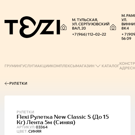
М. РАМ
М. ТУЛЬСКАЯ,
УЛ.
УЛ. СЕРПУХОВСКИЙ
ВИННИ
ВАЛ, 20
8К4
+7 (966) 112‒02‒22
+ 7 (90
56 09
КОНСТР
ГРУМИНГ
УСЛУГИ
АКЦИИ
КОМПЛЕКСЫ
МАГАЗИН
КАТАЛОГ
АДРЕС
РУЛЕТКИ
РУЛЕТКИ
Flexi
Рулетка New Classic S (до 15
Кг) Лента 5м (синяя)
АРТИКУЛ:
03364
ЦВЕТ:
СИНЯЯ