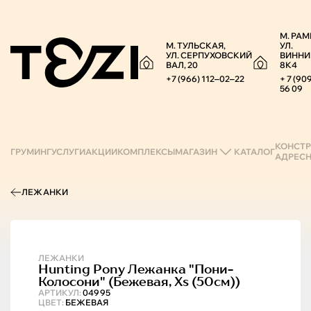
М. РАМ
М. ТУЛЬСКАЯ,
УЛ.
УЛ. СЕРПУХОВСКИЙ
ВИННИ
ВАЛ, 20
8К4
+7 (966) 112‒02‒22
+ 7 (90
56 09
КОНСТР
ГРУМИНГ
УСЛУГИ
АКЦИИ
КОМПЛЕКСЫ
МАГАЗИН
КАТАЛОГ
АДРЕС
ЛЕЖАНКИ
ЛЕЖАНКИ
Hunting Pony
Лежанка "пони-
Колосони" (бежевая, Xs (50см))
АРТИКУЛ:
04995
ЦВЕТ:
БЕЖЕВАЯ