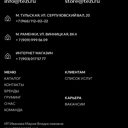
info@tezi.ru
store@tezi.ru
М. ТУЛЬСКАЯ, УЛ. СЕРПУХОВСКИЙ ВАЛ, 20
+7 (966) 112‒02‒22
М. РАМЕНКИ, УЛ. ВИННИЦКАЯ, 8К4
+ 7 (909) 999 56 09
ИНТЕРНЕТ МАГАЗИН
+ 7 (903) 017 57 77
МЕНЮ
КЛИЕНТАМ
КАТАЛОГ
СПИСОК УСЛУГ
КОНТАКТЫ
БРЕНДЫ
ГРУМИНГ
КАРЬЕРА
О НАС
ВАКАНСИИ
КОМАНДА
ИП Иванова Мария Владиславовна