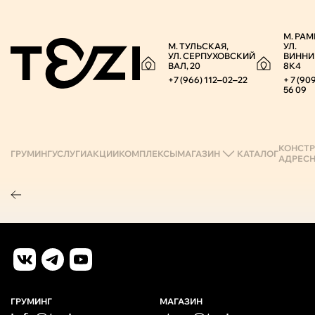
М. РАМ
М. ТУЛЬСКАЯ,
УЛ.
УЛ. СЕРПУХОВСКИЙ
ВИННИ
ВАЛ, 20
8К4
+7 (966) 112‒02‒22
+ 7 (90
56 09
КОНСТР
ГРУМИНГ
УСЛУГИ
АКЦИИ
КОМПЛЕКСЫ
МАГАЗИН
КАТАЛОГ
АДРЕС
ГРУМИНГ
МАГАЗИН