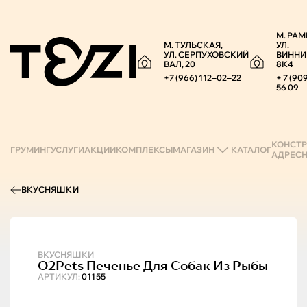
М. РАМ
М. ТУЛЬСКАЯ,
УЛ.
УЛ. СЕРПУХОВСКИЙ
ВИННИ
ВАЛ, 20
8К4
+7 (966) 112‒02‒22
+ 7 (90
56 09
КОНСТР
ГРУМИНГ
УСЛУГИ
АКЦИИ
КОМПЛЕКСЫ
МАГАЗИН
КАТАЛОГ
АДРЕС
ВКУСНЯШКИ
ВКУСНЯШКИ
O2Pets
Печенье Для Собак Из Рыбы
АРТИКУЛ:
01155