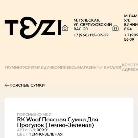
М. РАМ
М. ТУЛЬСКАЯ,
УЛ.
УЛ. СЕРПУХОВСКИЙ
ВИННИ
ВАЛ, 20
8К4
+7 (966) 112‒02‒22
+ 7 (90
56 09
КОНСТР
ГРУМИНГ
УСЛУГИ
АКЦИИ
КОМПЛЕКСЫ
МАГАЗИН
КАТАЛОГ
АДРЕС
ПОЯСНЫЕ СУМКИ
ПОЯСНЫЕ СУМКИ
RK Woof
Поясная Сумка Для
Прогулок (темно-Зеленая)
АРТИКУЛ:
00901
ЦВЕТ:
ТЕМНО-ЗЕЛЕНАЯ