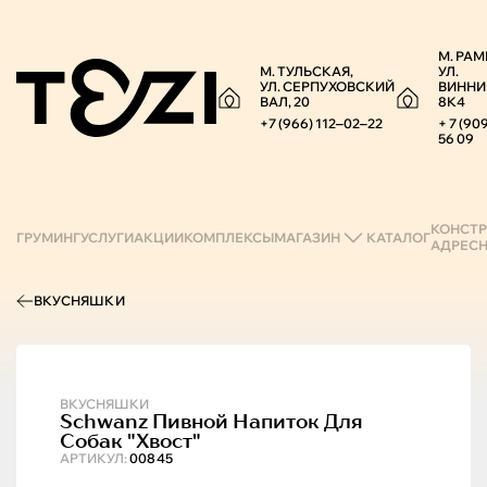
М. РАМ
М. ТУЛЬСКАЯ,
УЛ.
УЛ. СЕРПУХОВСКИЙ
ВИННИ
ВАЛ, 20
8К4
+7 (966) 112‒02‒22
+ 7 (90
56 09
КОНСТР
ГРУМИНГ
УСЛУГИ
АКЦИИ
КОМПЛЕКСЫ
МАГАЗИН
КАТАЛОГ
АДРЕС
ВКУСНЯШКИ
ВКУСНЯШКИ
Schwanz
Пивной Напиток Для
Собак "хвост"
АРТИКУЛ:
00845